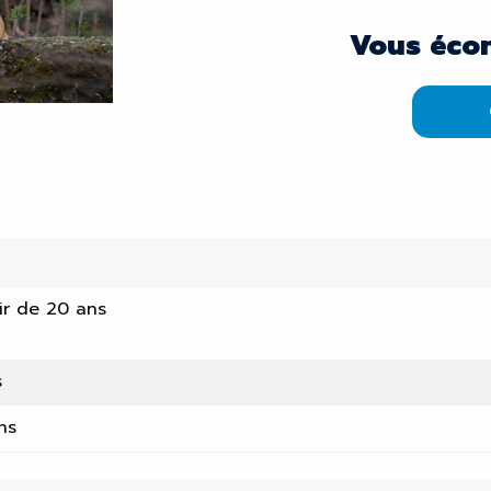
Vous éco
tir de 20 ans
s
ns