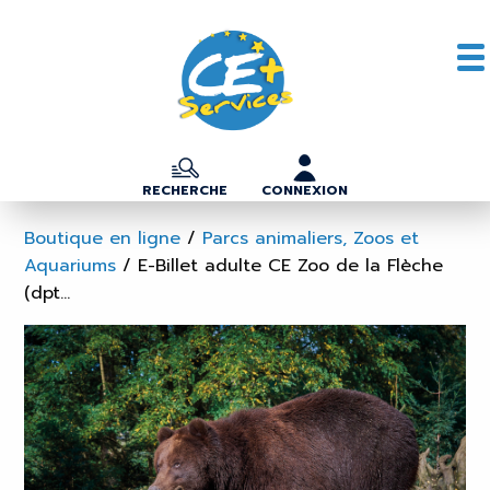
RECHERCHE
CONNEXION
Boutique en ligne
/
Parcs animaliers, Zoos et
Aquariums
/
E-Billet adulte CE Zoo de la Flèche
(dpt...