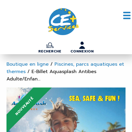
RECHERCHE
CONNEXION
Boutique en ligne
/
Piscines, parcs aquatiques et
thermes
/
E-Billet Aquasplash Antibes
Adulte/Enfan...
NOUVEAUTÉ