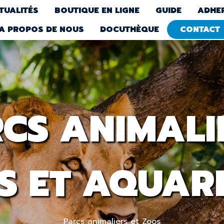
TUALITÉS
BOUTIQUE EN LIGNE
GUIDE
ADHE
A PROPOS DE NOUS
DOCUTHÈQUE
CONTACT
CS ANIMALI
S ET AQUAR
Parcs animaliers et Zoos