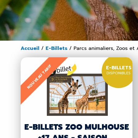
Accueil
/
E-Billets
/
Parcs animaliers, Zoos et
NOUVEAU TARIF
E-BILLETS
DISPONIBLES
E-BILLETS ZOO MULHOUSE