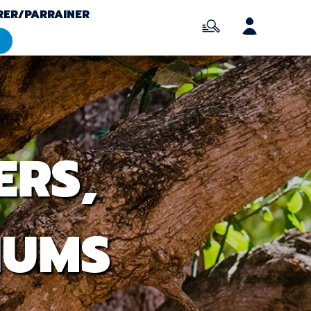
RER/PARRAINER
ERS,
IUMS