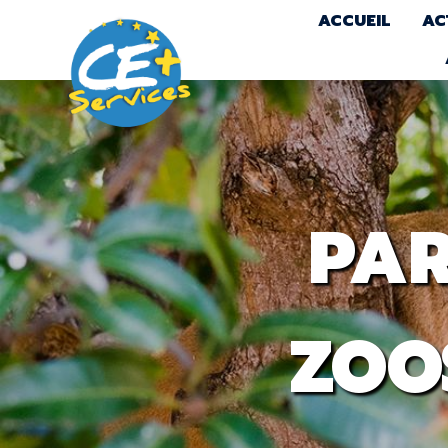
ACCUEIL
AC
PAR
ZOO