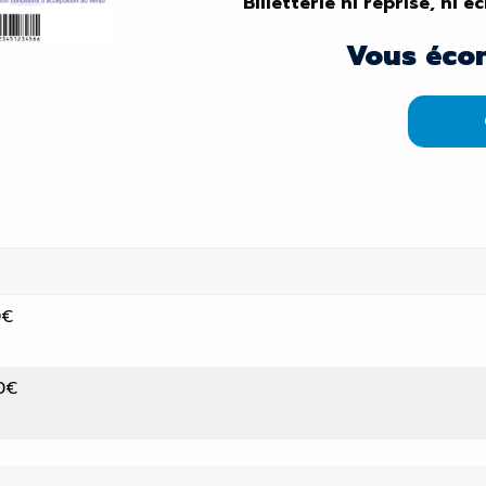
Billetterie ni reprise, ni 
Vous éco
0€
0€