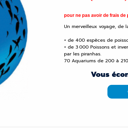
pour ne pas avoir de frais de p
Un merveilleux voyage, de la 
+ de
400
espèces de poisso
+ de
3 000
Poissons et inv
par les piranhas.
70
Aquariums de 200 à 210
Vous éco