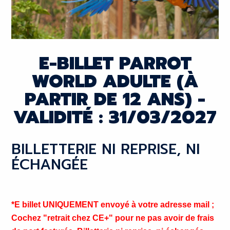
E-BILLET PARROT
WORLD ADULTE (À
PARTIR DE 12 ANS) -
VALIDITÉ : 31/03/2027
BILLETTERIE NI REPRISE, NI
ÉCHANGÉE
*E billet UNIQUEMENT envoyé à votre adresse mail ;
Cochez "retrait chez CE+" pour ne pas avoir de frais