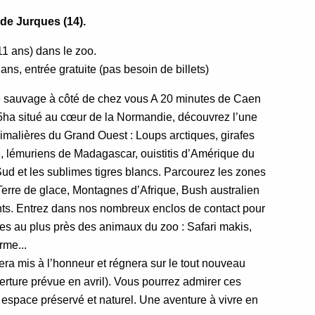
 de Jurques (14).
11 ans) dans le zoo.
ns, entrée gratuite (pas besoin de billets)
sauvage à côté de chez vous A 20 minutes de Caen
5ha situé au cœur de la Normandie, découvrez l’une
imalières du Grand Ouest : Loups arctiques, girafes
, lémuriens de Madagascar, ouistitis d’Amérique du
Sud et les sublimes tigres blancs. Parcourez les zones
 Terre de glace, Montagnes d’Afrique, Bush australien
ents. Entrez dans nos nombreux enclos de contact pour
es au plus près des animaux du zoo : Safari makis,
erme...
era mis à l’honneur et régnera sur le tout nouveau
re prévue en avril). Vous pourrez admirer ces
espace préservé et naturel. Une aventure à vivre en